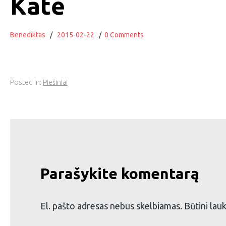
Katė
Benediktas
/
2015-02-22
/
0 Comments
Posted in:
Piešiniai
Parašykite komentarą
El. pašto adresas nebus skelbiamas.
Būtini lau