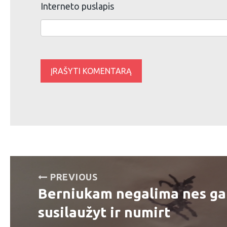
Interneto puslapis
Navigacija
PREVIOUS
tarp
Berniukam negalima nes ga
Previous
post:
susilaužyt ir numirt
įrašų