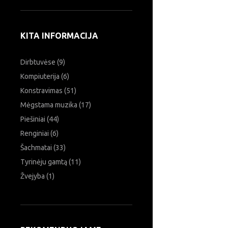
KITA INFORMACIJA
Dirbtuvėse
(9)
Kompiuterija
(6)
Konstravimas
(51)
Mėgstama muzika
(17)
Piešiniai
(44)
Renginiai
(6)
Šachmatai
(33)
Ieškoti:
Tyrinėju gamtą
(11)
Žvejyba
(1)