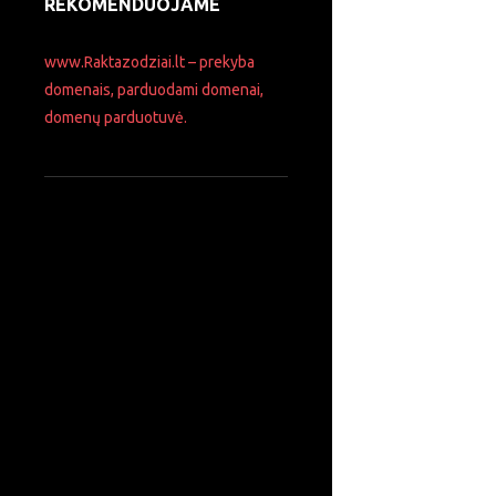
REKOMENDUOJAME
www.Raktazodziai.lt – prekyba
domenais, parduodami domenai,
domenų parduotuvė.