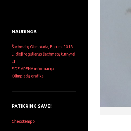
NAUDINGA
Šachmatų Olimpiada, Batumi 2018
Didieji reguliarūs šachmatų turnyrai
LT
FIDE ARENA informacija
Olimpiadų grafikai
PATIKRINK SAVE!
Chesstempo