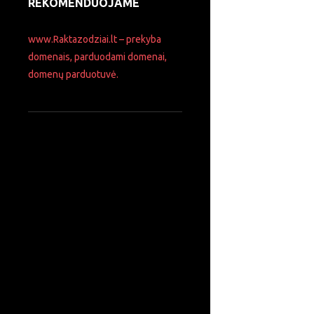
REKOMENDUOJAME
www.Raktazodziai.lt – prekyba
domenais, parduodami domenai,
domenų parduotuvė.