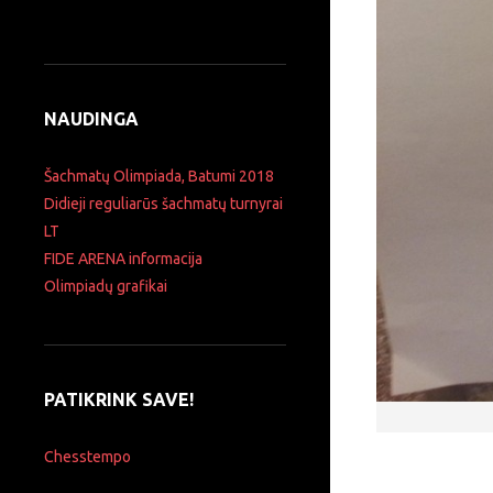
NAUDINGA
Šachmatų Olimpiada, Batumi 2018
Didieji reguliarūs šachmatų turnyrai
LT
FIDE ARENA informacija
Olimpiadų grafikai
PATIKRINK SAVE!
Chesstempo