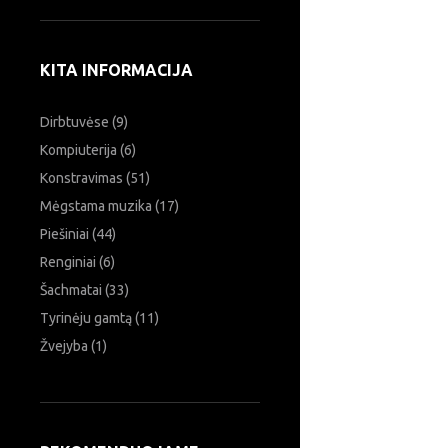
KITA INFORMACIJA
Dirbtuvėse
(9)
Kompiuterija
(6)
Konstravimas
(51)
Mėgstama muzika
(17)
Piešiniai
(44)
Renginiai
(6)
Šachmatai
(33)
Tyrinėju gamtą
(11)
Žvejyba
(1)
Ieškoti: