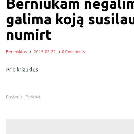
Berniukam negali
galima koją susilau
numirt
Benediktas
/
2015-02-22
/
0 Comments
Prie kriauklės
Posted in:
Piešiniai