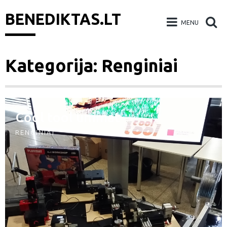
BENEDIKTAS.LT
MENU
Skip
Kategorija: Renginiai
to
content
Cool tool unimat
RENGINIAI