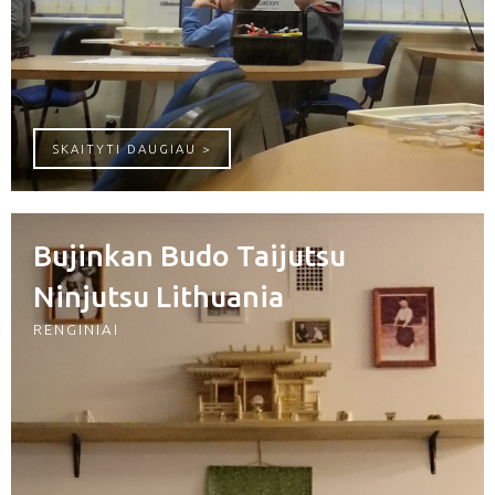
ROBOTIKOS AKADEMIJA
SKAITYTI DAUGIAU >
Bujinkan Budo Taijutsu
Ninjutsu Lithuania
RENGINIAI