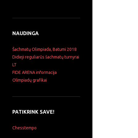
NAUDINGA
Šachmatų Olimpiada, Batumi 2018
Didieji reguliarūs šachmatų turnyrai
LT
FIDE ARENA informacija
Olimpiadų grafikai
PATIKRINK SAVE!
Chesstempo