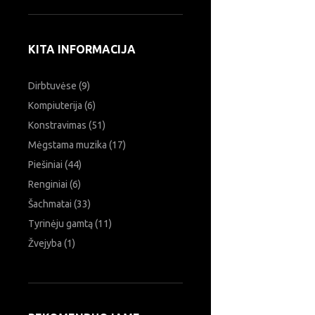
Ieškoti:
KITA INFORMACIJA
Dirbtuvėse
(9)
Kompiuterija
(6)
Konstravimas
(51)
Mėgstama muzika
(17)
Piešiniai
(44)
Renginiai
(6)
Šachmatai
(33)
Tyrinėju gamtą
(11)
Žvejyba
(1)