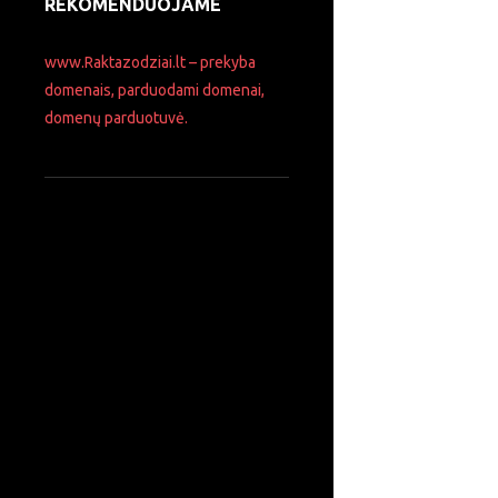
REKOMENDUOJAME
www.Raktazodziai.lt – prekyba
domenais, parduodami domenai,
domenų parduotuvė.