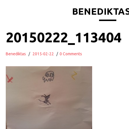
BENEDIKTAS
20150222_113404
Benediktas
/
2015-02-22
/
0 Comments