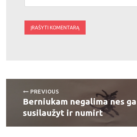
Navigacija
PREVIOUS
tarp
Berniukam negalima nes ga
Previous
post:
susilaužyt ir numirt
įrašų