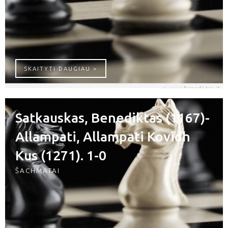
PARFENOV, PAVEL (1926)-SATKAUSKAS
SKAITYTI DAUGIAU >
Satkauskas, Benediktas (1167)-
Allampati, Allampati Kovidh
Kus (1271). 1-0
ŠACHMATAI