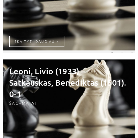
GIRELLI, RINO (1196) – SATKAUSKAS,
SKAITYTI DAUGIAU >
Leoni, Livio (1933) –
Satkauskas, Benediktas (1501).
0-1
ŠACHMATAI