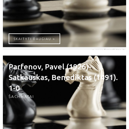
BISHOPPAOLO (1868) – SATKAUSKAS, 
SKAITYTI DAUGIAU >
Parfenov, Pavel (1926)-
Satkauskas, Benediktas (1491).
1-0
ŠACHMATAI