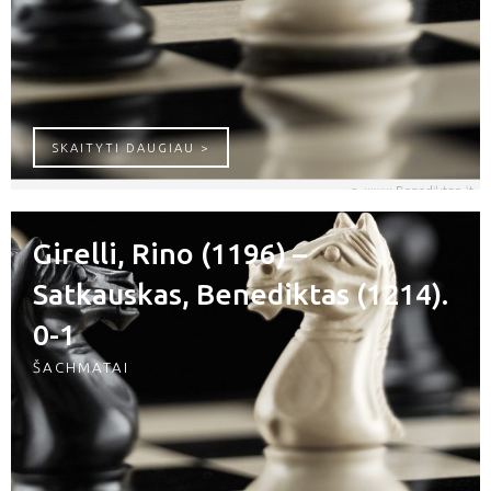
SATKAUSKAS, BENEDIKTAS – GERASIM
SKAITYTI DAUGIAU >
Girelli, Rino (1196) –
Satkauskas, Benediktas (1214).
0-1
ŠACHMATAI