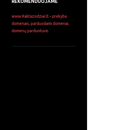
REKOMENDUOJAME
www.Raktazodziai.lt – prekyba
domenais, parduodami domenai,
domenų parduotuvė.