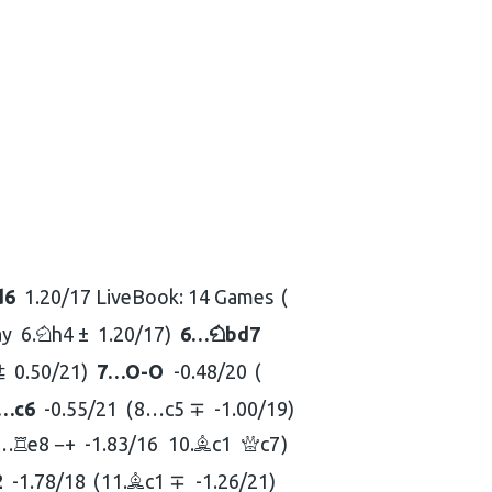
d6
1.20/17 LiveBook: 14 Games
ay
6.
h4 ±
1.20/17
6…
bd7
N
N
⩲
0.50/21
7…
O-O
-0.48/20
8…
c6
-0.55/21
8…
c5 ∓
-1.00/19
…
e8 −+
-1.83/16
10.
c1
c7
R
B
Q
2
-1.78/18
11.
c1 ∓
-1.26/21
B