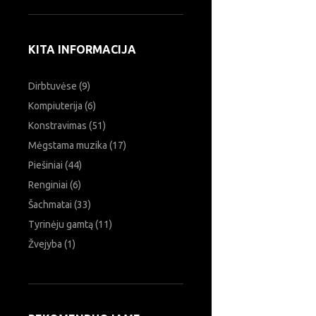
KITA INFORMACIJA
Dirbtuvėse
(9)
Kompiuterija
(6)
Konstravimas
(51)
Mėgstama muzika
(17)
Piešiniai
(44)
Renginiai
(6)
Šachmatai
(33)
Tyrinėju gamtą
(11)
Žvejyba
(1)