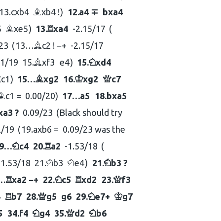
13.
cxb4
xb4 !
12.
a4 ∓
bxa4
B
5
xe5
13.
xa4
-2.15/17
B
R
23
13…
c2 ! −+
-2.15/17
B
91/19
15.
xf3
e4
15.
xd4
B
N
c1
15…
xg2
16.
xg2
c7
R
B
K
Q
c1 =
0.00/20
17…
a5
18.
bxa5
B
xa3 ?
0.09/23
Black should try
2/19
19.
axb6 =
0.09/23 was the
9…
c4
20.
a2
-1.53/18
N
R
-1.53/18
21.
b3
e4
21.
b3 ?
N
N
N
…
xa2 −+
22.
c5
xd2
23.
f3
R
N
R
Q
4
b7
28.
g5
g6
29.
e7+
g7
R
Q
N
K
5
34.
f4
g4
35.
d2
b6
N
Q
N