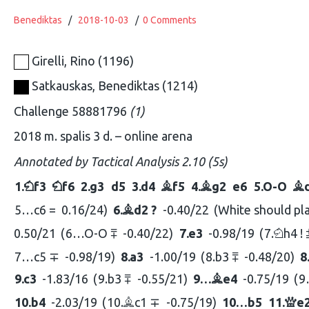
Benediktas
/
2018-10-03
/
0 Comments
Girelli, Rino
1196
Satkauskas, Benediktas
1214
Challenge 58881796
1
2018 m. spalis 3 d.
online arena
Annotated by
Tactical Analysis 2.10 (5s)
1.
f3
f6
2.
g3
d5
3.
d4
f5
4.
g2
e6
5.
O-O
N
N
B
B
B
5…
c6 =
0.16/24
6.
d2 ?
-0.40/22
White should pl
B
0.50/21
6…
O-O ⩱
-0.40/22
7.
e3
-0.98/19
7.
h4 ! 
N
7…
c5 ∓
-0.98/19
8.
a3
-1.00/19
8.
b3 ⩱
-0.48/20
9.
c3
-1.83/16
9.
b3 ⩱
-0.55/21
9…
e4
-0.75/19
9
B
10.
b4
-2.03/19
10.
c1 ∓
-0.75/19
10…
b5
11.
e
B
Q