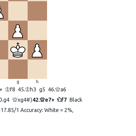
g
h
+
f8
45.
h3
g5
46.
a6
K
K
Q
0.
g4
xg4#
42.
e7+
f7
Black
Q
Q
N
-17.85/1 Accuracy: White = 2%,