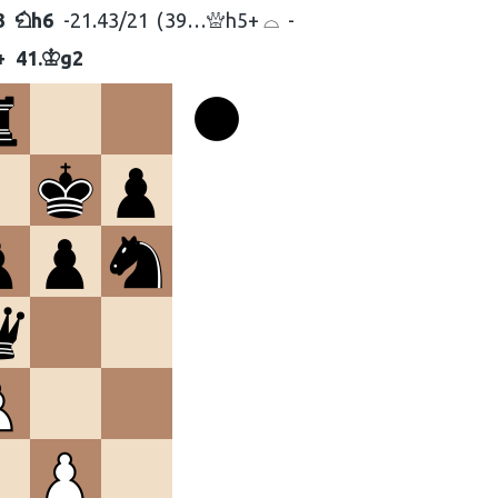
3
h6
-21.43/21
39…
h5+ ⌓
-
N
Q
+
41.
g2
K