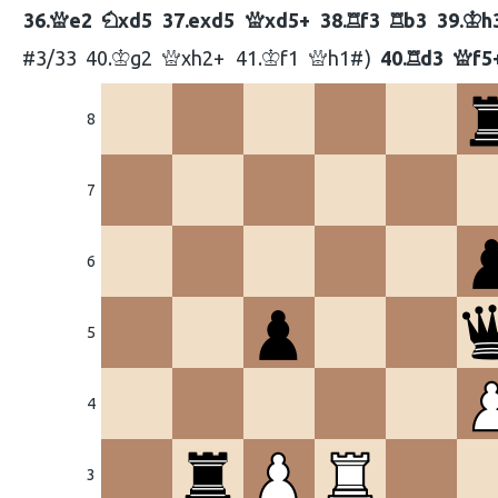
36.
e2
xd5
37.
exd5
xd5+
38.
f3
b3
39.
h
Q
N
Q
R
R
K
#3/33
40.
g2
xh2+
41.
f1
h1#
40.
d3
f5
K
Q
K
Q
R
Q
8
7
6
5
4
3