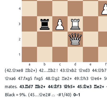
4
3
2
1
a
b
c
d
e
f
42.
xe8
b2+
42…
b2 !
43.
xb2
xd3
44.
b7
Q
R
R
Q
Q
Q
xa6
47.
fxg5
fxg5
48.
g2
e2+
49.
h3
e6+
5
Q
K
R
K
Q
mates.
43.
d7
b2+
44.
f3
h5+
45.
e3
e2+
R
R
K
Q
K
R
Black = 9%.
45…
e2# ⌓
-#1/40
0–1
Q