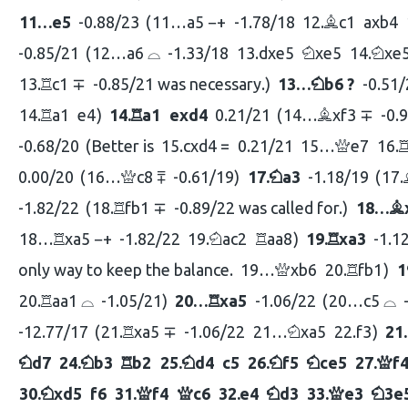
11…
e5
-0.88/23
11…
a5 −+
-1.78/18
12.
c1
axb4
B
-0.85/21
12…
a6 ⌓
-1.33/18
13.
dxe5
xe5
14.
xe
N
N
13.
c1 ∓
-0.85/21 was necessary.
13…
b6 ?
-0.51/
R
N
14.
a1
e4
14.
a1
exd4
0.21/21
14…
xf3 ∓
-0.
R
R
B
-0.68/20
Better is
15.
cxd4 =
0.21/21
15…
e7
16.
Q
0.00/20
16…
c8 ⩱
-0.61/19
17.
a3
-1.18/19
17.
Q
N
-1.82/22
18.
fb1 ∓
-0.89/22 was called for.
18…
R
B
18…
xa5 −+
-1.82/22
19.
ac2
aa8
19.
xa3
-1.1
R
N
R
R
only way to keep the balance.
19…
xb6
20.
fb1
1
Q
R
20.
aa1 ⌓
-1.05/21
20…
xa5
-1.06/22
20…
c5 ⌓
R
R
-12.77/17
21.
xa5 ∓
-1.06/22
21…
xa5
22.
f3
21
R
N
d7
24.
b3
b2
25.
d4
c5
26.
f5
ce5
27.
f
N
N
R
N
N
N
Q
30.
xd5
f6
31.
f4
c6
32.
e4
d3
33.
e3
3e
N
Q
Q
N
Q
N