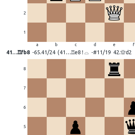
2
1
a
b
c
d
e
f
41…
fb8
-65.41/24
41…
e8 ! ⌓
-#11/19
42.
d2
R
R
Q
8
7
6
5