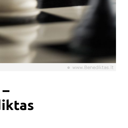
 –
iktas