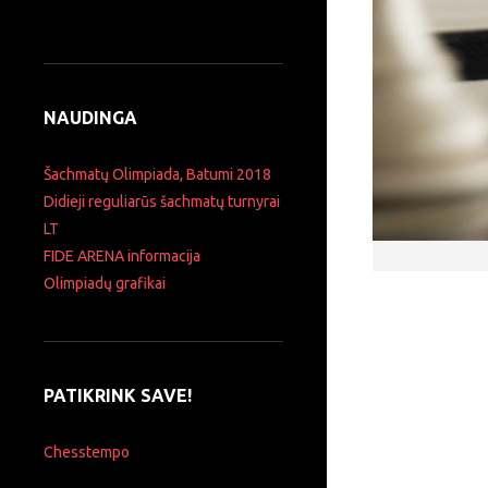
NAUDINGA
Šachmatų Olimpiada, Batumi 2018
Didieji reguliarūs šachmatų turnyrai
LT
FIDE ARENA informacija
Olimpiadų grafikai
PATIKRINK SAVE!
Chesstempo