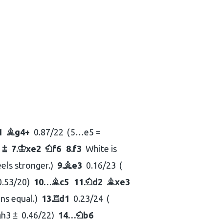
1
g4+
0.87/22
5…
e5 =
B
 ⩲
7.
xe2
f6
8.
f3
White is
K
N
els stronger.
9.
e3
0.16/23
B
0.53/20
10…
c5
11.
d2
xe3
B
N
B
ns equal.
13.
d1
0.23/24
R
h3 ⩲
0.46/22
14…
b6
N
N