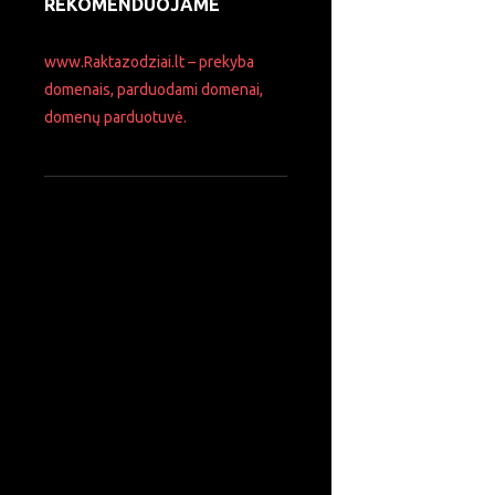
REKOMENDUOJAME
www.Raktazodziai.lt – prekyba
domenais, parduodami domenai,
domenų parduotuvė.