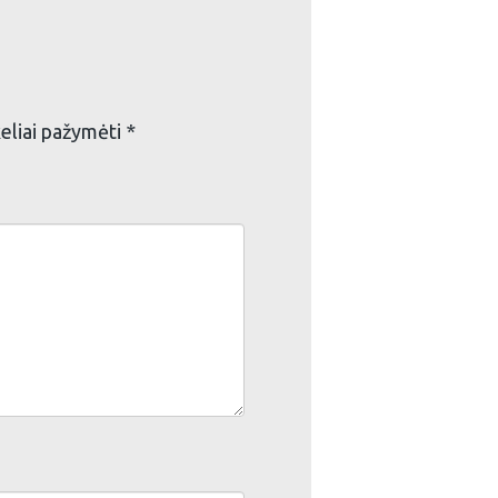
keliai pažymėti
*