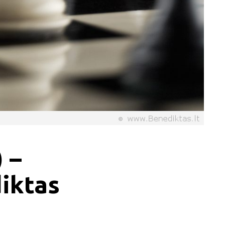
 –
iktas