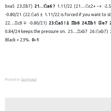
bxa5
23.
b7
21…
a6 ?
1.11/22
21…
c2+ −+
-2.
R
N
N
-0.80/21
22.
a5 ±
1.11/22 is forced if you want to st
N
22…
c8 ∓
-0.80/21
23.
a5 ! ⩲
b8
24.
b1
e7
R
N
R
R
K
0.84/24 keeps the pressure on.
25…
xb7
26.
xb7
R
N
Black = 23%.
0–1
Posted in:
Šachmatai