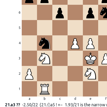
6
5
4
3
2
1
a
b
c
d
e
f
21.
a3 ??
-2.50/22
21.
a5 ! +−
1.93/21 is the narrow 
N