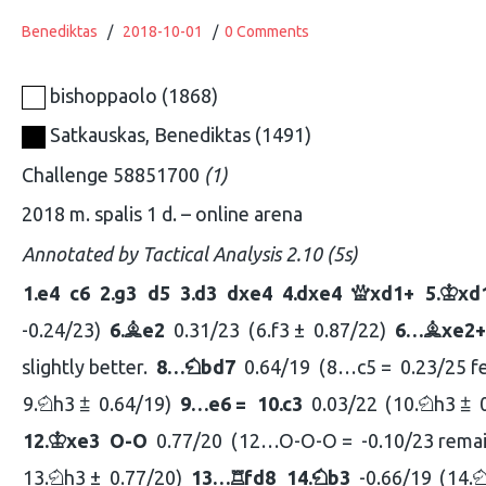
Benediktas
/
2018-10-01
/
0 Comments
bishoppaolo
1868
Satkauskas, Benediktas
1491
Challenge 58851700
1
2018 m. spalis 1 d.
online arena
Annotated by
Tactical Analysis 2.10 (5s)
1.
e4
c6
2.
g3
d5
3.
d3
dxe4
4.
dxe4
xd1+
5.
xd
Q
K
-0.24/23
6.
e2
0.31/23
6.
f3 ±
0.87/22
6…
xe2+
B
B
slightly better.
8…
bd7
0.64/19
8…
c5 =
0.23/25 fe
N
9.
h3 ⩲
0.64/19
9…
e6 =
10.
c3
0.03/22
10.
h3 ⩲
N
N
12.
xe3
O-O
0.77/20
12…
O-O-O =
-0.10/23 remai
K
13.
h3 ±
0.77/20
13…
fd8
14.
b3
-0.66/19
14.
N
R
N