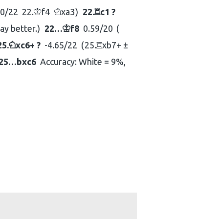
50/22
22.
f4
xa3
22.
c1 ?
K
N
R
ay better.
22…
f8
0.59/20
K
25.
xc6+ ?
-4.65/22
25.
xb7+ ±
N
R
25…
bxc6
Accuracy: White = 9%,