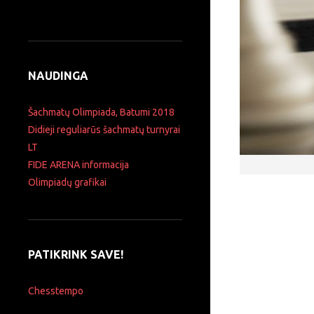
NAUDINGA
Šachmatų Olimpiada, Batumi 2018
Didieji reguliarūs šachmatų turnyrai
LT
FIDE ARENA informacija
Olimpiadų grafikai
PATIKRINK SAVE!
Chesstempo