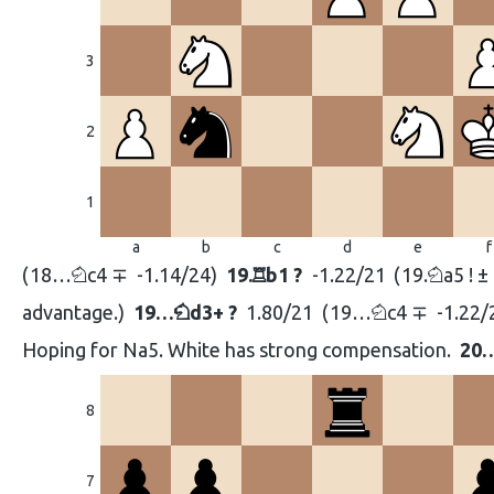
3
2
1
a
b
c
d
e
f
18…
c4 ∓
-1.14/24
19.
b1 ?
-1.22/21
19.
a5 ! ±
N
R
N
advantage.
19…
d3+ ?
1.80/21
19…
c4 ∓
-1.22/
N
N
Hoping for Na5. White has strong compensation.
20
8
7