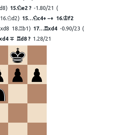
d8
15.
e2 ?
-1.80/21
N
16.
d2
15…
c4+ −+
16.
f2
N
N
K
xd8
18.
b1
17…
xd4
-0.90/23
R
R
R
xd4 ∓
d8 ?
1.28/21
R