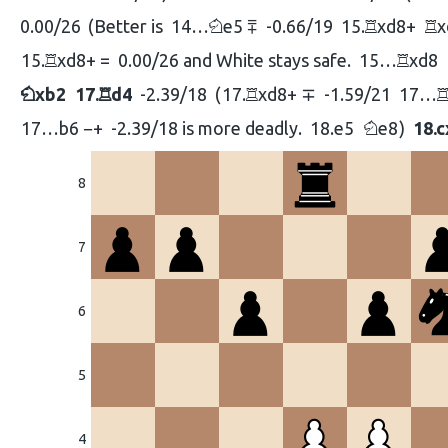
0.00/26
Better is
14…
e5 ⩱
-0.66/19
15.
xd8+
x
N
R
R
15.
xd8+ =
0.00/26 and White stays safe.
15…
xd8
R
R
xb2
17.
d4
-2.39/18
17.
xd8+ ∓
-1.59/21
17…
N
R
R
17…
b6 −+
-2.39/18 is more deadly.
18.
e5
e8
18.
c
N
8
7
6
5
4