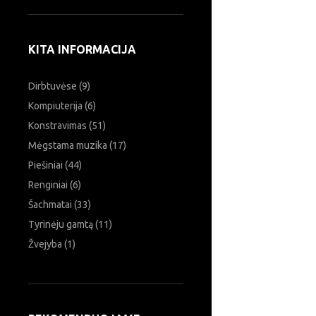
KITA INFORMACIJA
Dirbtuvėse
(9)
Kompiuterija
(6)
Konstravimas
(51)
Mėgstama muzika
(17)
Piešiniai
(44)
Renginiai
(6)
Šachmatai
(33)
Tyrinėju gamtą
(11)
Žvejyba
(1)