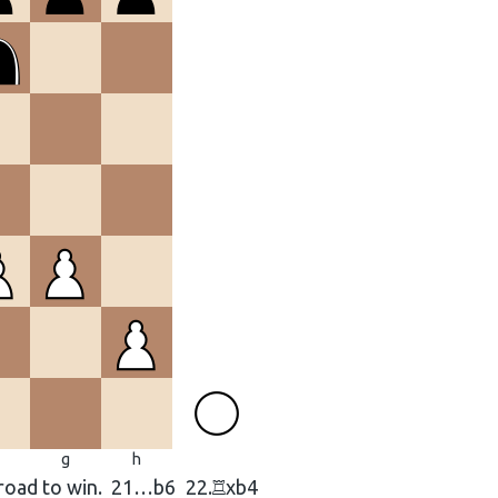
g
h
road to win.
21…
b6
22.
xb4
R