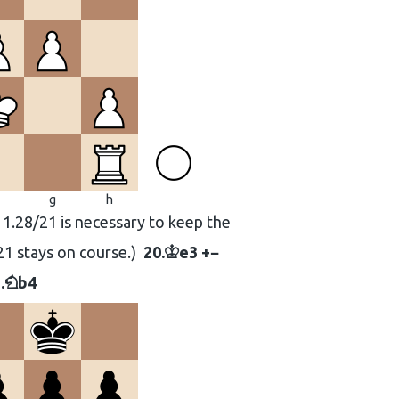
g
h
1.28/21 is necessary to keep the
21 stays on course.
20.
e3 +−
K
…
b4
N