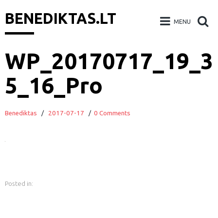
BENEDIKTAS.LT
MENU
Skip
WP_20170717_19_3
to
5_16_Pro
content
Benediktas
/
2017-07-17
/
0 Comments
Posted in: