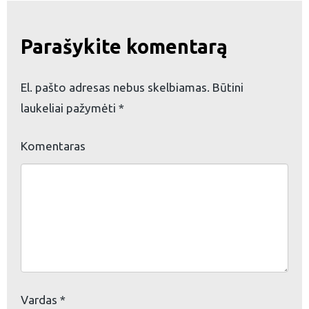
Parašykite komentarą
El. pašto adresas nebus skelbiamas.
Būtini
laukeliai pažymėti
*
Komentaras
eškoti:
Vardas
*