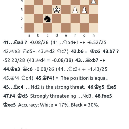
4
3
2
1
a
b
c
d
e
f
g
h
41…
a3 ?
-0.08/26
41…
b4+ ! −+
-6.52/25
N
N
42.
e3
d5+
43.
d2
c7
42.
b6 =
c6
43.
b7 ?
K
N
K
N
K
-52.20/28
43.
d4 =
-0.08/38
43…
xb7 −+
K
K
44.
e3
c6
-0.08/26
44…
c2+ ∓
-1.43/25
K
K
N
45.
f4
d4
45.
f4 ! =
The position is equal.
K
N
K
45…
c4
…Nd2 is the strong threat.
46.
g5
e5
N
K
N
47.
f4
d5
Strongly threatening …Nd3.
48.
fxe5
K
xe5
Accuracy: White = 17%, Black = 30%.
K