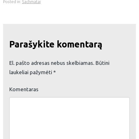
Posted in:
Šachmatai
Parašykite komentarą
El. pašto adresas nebus skelbiamas.
Būtini
laukeliai pažymėti
*
Komentaras