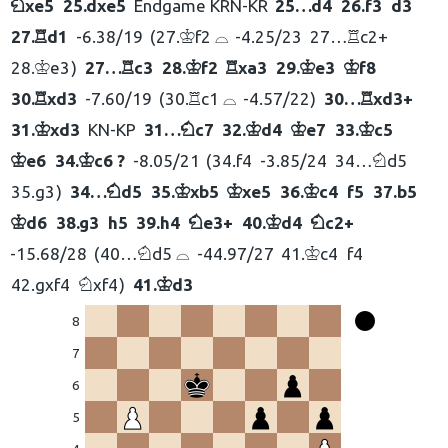
xe5
25.
dxe5
Endgame KRN-KR
25…
d4
26.
f3
d3
N
27.
d1
-6.38/19
27.
f2 ⌓
-4.25/23
27…
c2+
R
K
R
28.
e3
27…
c3
28.
f2
xa3
29.
e3
f8
K
R
K
R
K
K
30.
xd3
-7.60/19
30.
c1 ⌓
-4.57/22
30…
xd3+
R
R
R
31.
xd3
KN-KP
31…
c7
32.
d4
e7
33.
c5
K
N
K
K
K
e6
34.
c6 ?
-8.05/21
34.
f4
-3.85/24
34…
d5
K
K
N
35.
g3
34…
d5
35.
xb5
xe5
36.
c4
f5
37.
b5
N
K
K
K
eškoti:
d6
38.
g3
h5
39.
h4
e3+
40.
d4
c2+
K
N
K
N
-15.68/28
40…
d5 ⌓
-44.97/27
41.
c4
f4
N
K
42.
gxf4
xf4
41.
d3
N
K
8
7
6
5