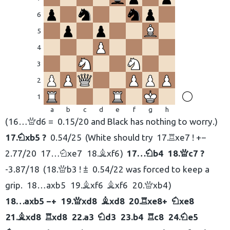
6
5
4
3
2
1
a
b
c
d
e
f
g
h
16…
d6 =
0.15/20 and Black has nothing to worry.
Q
17.
xb5 ?
0.54/25
White should try
17.
xe7 ! +−
N
R
2.77/20
17…
xe7
18.
xf6
17…
b4
18.
c7 ?
N
B
N
Q
-3.87/18
18.
b3 ! ⩲
0.54/22 was forced to keep a
Q
grip.
18…
axb5
19.
xf6
xf6
20.
xb4
B
B
Q
18…
axb5 −+
19.
xd8
xd8
20.
xe8+
xe8
Q
B
R
N
21.
xd8
xd8
22.
a3
d3
23.
b4
c8
24.
e5
B
R
N
R
N