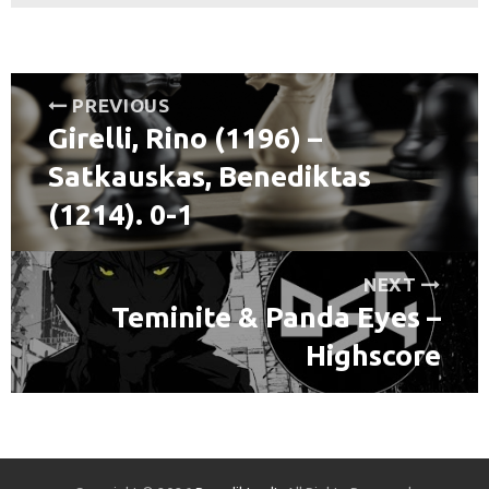
Navigacija
PREVIOUS
Girelli, Rino (1196) –
tarp
Previous
post:
Satkauskas, Benediktas
įrašų
(1214). 0-1
NEXT
Teminite & Panda Eyes –
Next
post:
Highscore