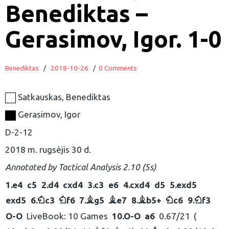
Benediktas –
Gerasimov, Igor. 1-0
Benediktas
/
2018-10-26
/
0 Comments
Satkauskas, Benediktas
Gerasimov, Igor
D-2-12
2018 m. rugsėjis 30 d.
Annotated by
Tactical Analysis 2.10 (5s)
1.
e4
c5
2.
d4
cxd4
3.
c3
e6
4.
cxd4
d5
5.
exd5
exd5
6.
c3
f6
7.
g5
e7
8.
b5+
c6
9.
f3
N
N
B
B
B
N
N
O-O
LiveBook: 10 Games
10.
O-O
a6
0.67/21