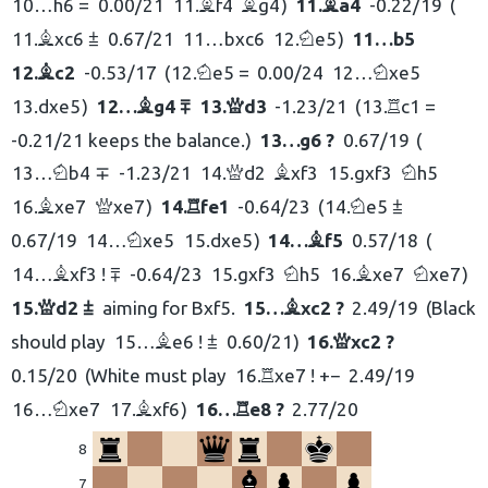
10…
h6 =
0.00/21
11.
f4
g4
11.
a4
-0.22/19
B
B
B
11.
xc6 ⩲
0.67/21
11…
bxc6
12.
e5
11…
b5
B
N
12.
c2
-0.53/17
12.
e5 =
0.00/24
12…
xe5
B
N
N
13.
dxe5
12…
g4 ⩱
13.
d3
-1.23/21
13.
c1 =
B
Q
R
-0.21/21 keeps the balance.
13…
g6 ?
0.67/19
13…
b4 ∓
-1.23/21
14.
d2
xf3
15.
gxf3
h5
N
Q
B
N
16.
xe7
xe7
14.
fe1
-0.64/23
14.
e5 ⩲
B
Q
R
N
0.67/19
14…
xe5
15.
dxe5
14…
f5
0.57/18
N
B
14…
xf3 ! ⩱
-0.64/23
15.
gxf3
h5
16.
xe7
xe7
B
N
B
N
15.
d2 ⩲
aiming for Bxf5.
15…
xc2 ?
2.49/19
Black
Q
B
should play
15…
e6 ! ⩲
0.60/21
16.
xc2 ?
B
Q
0.15/20
White must play
16.
xe7 ! +−
2.49/19
R
16…
xe7
17.
xf6
16…
e8 ?
2.77/20
N
B
R
8
7