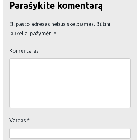
Parašykite komentarą
El. pašto adresas nebus skelbiamas.
Būtini
laukeliai pažymėti
*
Komentaras
eškoti:
Vardas
*