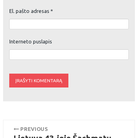
El. pašto adresas
*
Interneto puslapis
Navigacija
PREVIOUS
Previous