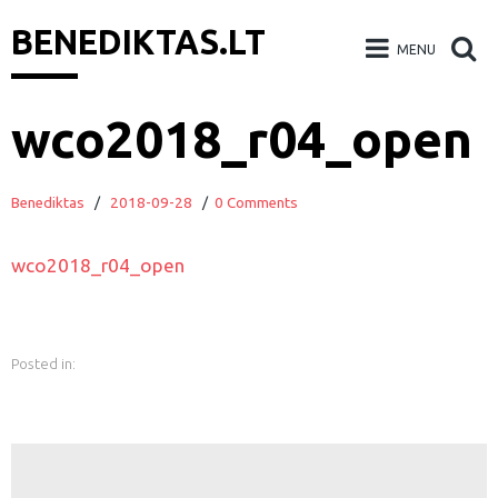
BENEDIKTAS.LT
MENU
Skip
wco2018_r04_open
to
content
Benediktas
/
2018-09-28
/
0 Comments
wco2018_r04_open
Posted in: