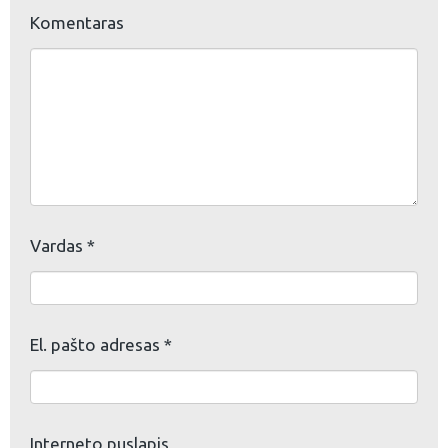
Komentaras
eškoti:
Vardas
*
El. pašto adresas
*
Interneto puslapis