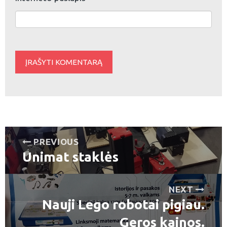
Navigacija
PREVIOUS
Unimat staklės
tarp
Previous
post:
įrašų
NEXT
Nauji Lego robotai pigiau.
Next
post:
Geros kainos.