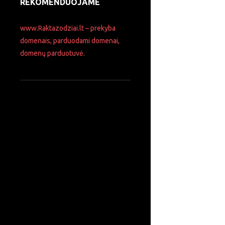
REKOMENDUOJAME
www.Raktazodziai.lt – prekyba
domenais, parduodami domenai,
domenų parduotuvė.