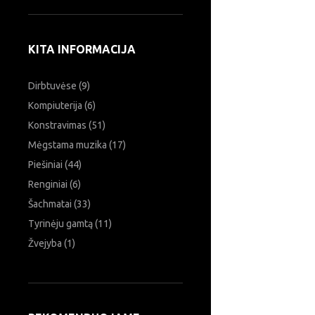
Ieškoti:
KITA INFORMACIJA
Dirbtuvėse
(9)
Kompiuterija
(6)
Konstravimas
(51)
Mėgstama muzika
(17)
Piešiniai
(44)
Renginiai
(6)
Šachmatai
(33)
Tyrinėju gamtą
(11)
Žvejyba
(1)