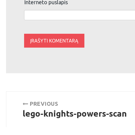
Interneto puslapis
Navigacija
PREVIOUS
tarp
lego-knights-powers-scan
Previous
post:
įrašų