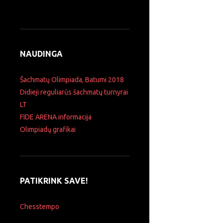
NAUDINGA
Šachmatų Olimpiada, Batumi 2018
Didieji reguliarūs šachmatų turnyrai
LT
FIDE ARENA informacija
Olimpiadų grafikai
PATIKRINK SAVE!
Chesstempo