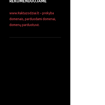
REKOMENDUOJAME
www.Raktazodziai.lt – prekyba
domenais, parduodami domenai,
domenų parduotuvė.