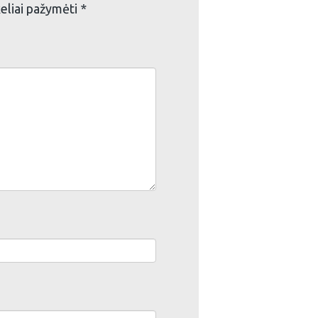
keliai pažymėti
*