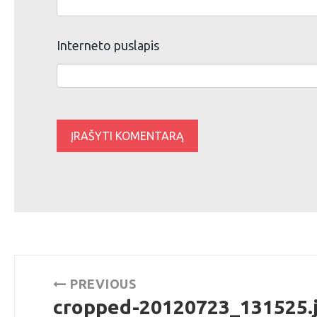
Interneto puslapis
Navigacija
PREVIOUS
tarp
cropped-20120723_131525.
Previous