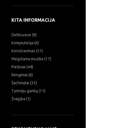
Ieškoti:
KITA INFORMACIJA
Dirbtuvėse
(9)
Kompiuterija
(6)
Konstravimas
(51)
Mėgstama muzika
(17)
Piešiniai
(44)
Renginiai
(6)
Šachmatai
(33)
Tyrinėju gamtą
(11)
Žvejyba
(1)