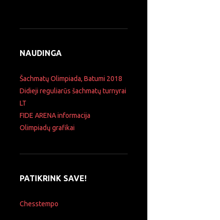
NAUDINGA
Šachmatų Olimpiada, Batumi 2018
Didieji reguliarūs šachmatų turnyrai
LT
FIDE ARENA informacija
Olimpiadų grafikai
PATIKRINK SAVE!
Chesstempo