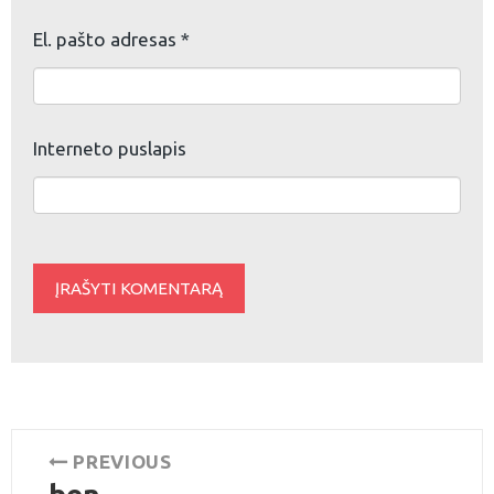
El. pašto adresas
*
Interneto puslapis
Navigacija
PREVIOUS
Previous