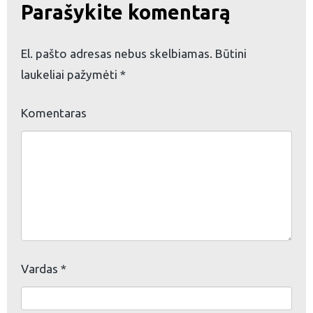
Parašykite komentarą
El. pašto adresas nebus skelbiamas.
Būtini
laukeliai pažymėti
*
Komentaras
eškoti:
Vardas
*