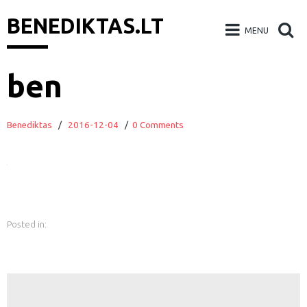
BENEDIKTAS.LT
MENU
Skip
ben
to
content
Benediktas
/
2016-12-04
/
0 Comments
Posted in: