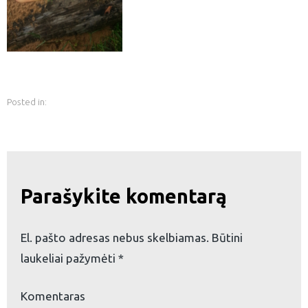
Posted in:
Parašykite komentarą
El. pašto adresas nebus skelbiamas.
Būtini
laukeliai pažymėti
*
eškoti:
Komentaras