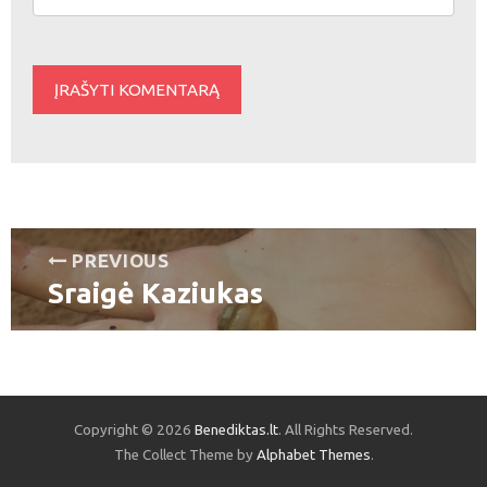
Navigacija
PREVIOUS
Sraigė Kaziukas
tarp
Previous
post:
įrašų
Copyright © 2026
Benediktas.lt
. All Rights Reserved.
The Collect Theme by
Alphabet Themes
.