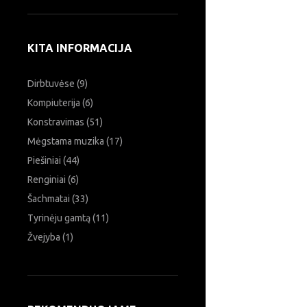
KITA INFORMACIJA
Dirbtuvėse
(9)
Kompiuterija
(6)
Konstravimas
(51)
Mėgstama muzika
(17)
Piešiniai
(44)
Renginiai
(6)
Šachmatai
(33)
Tyrinėju gamtą
(11)
Žvejyba
(1)