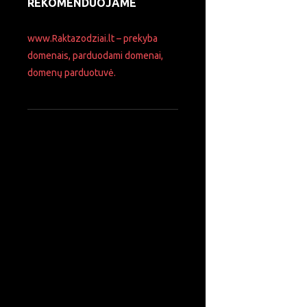
REKOMENDUOJAME
Ieškoti:
www.Raktazodziai.lt – prekyba
domenais, parduodami domenai,
domenų parduotuvė.