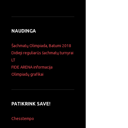
NAUDINGA
Šachmatų Olimpiada, Batumi 2018
Didieji reguliarūs šachmatų turnyrai
LT
FIDE ARENA informacija
Olimpiadų grafikai
PATIKRINK SAVE!
Chesstempo