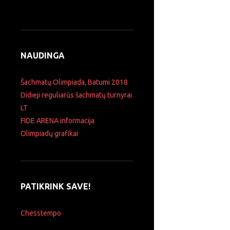
NAUDINGA
Šachmatų Olimpiada, Batumi 2018
Didieji reguliarūs šachmatų turnyrai
LT
FIDE ARENA informacija
Olimpiadų grafikai
PATIKRINK SAVE!
Chesstempo
Ieškoti: