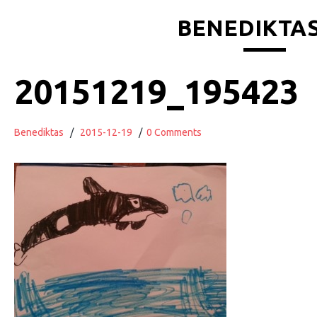
BENEDIKTAS
20151219_195423
Benediktas
/
2015-12-19
/
0 Comments