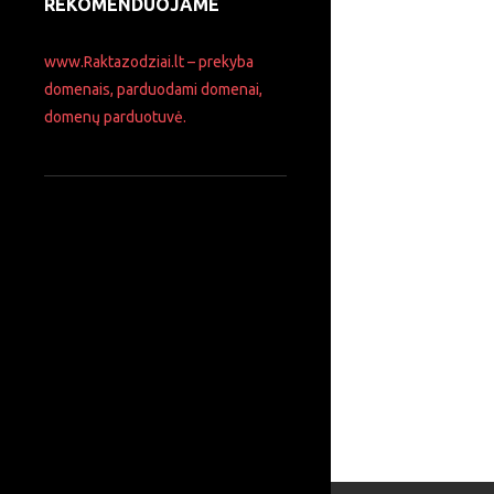
REKOMENDUOJAME
www.Raktazodziai.lt – prekyba
domenais, parduodami domenai,
domenų parduotuvė.