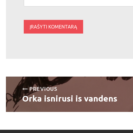
Navigacija
PREVIOUS
tarp
Orka isnirusi is vandens
Previous
post:
įrašų