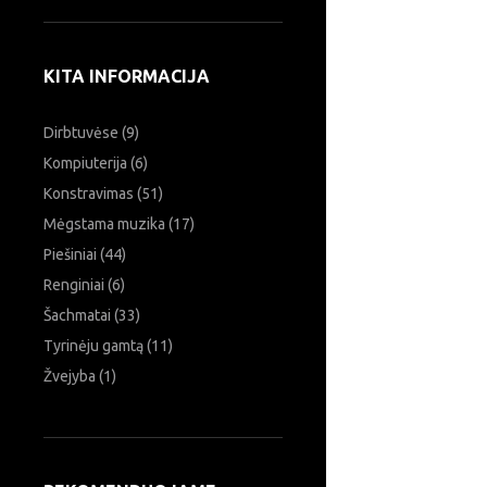
KITA INFORMACIJA
Dirbtuvėse
(9)
Kompiuterija
(6)
Konstravimas
(51)
Mėgstama muzika
(17)
Piešiniai
(44)
Renginiai
(6)
Šachmatai
(33)
Tyrinėju gamtą
(11)
Žvejyba
(1)