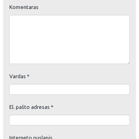
Komentaras
eškoti:
Vardas
*
El. pašto adresas
*
Interneto puslapis