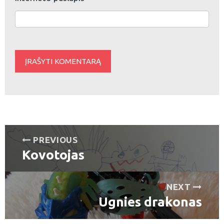
Navigacija
PREVIOUS
Kovotojas
tarp
Previous
post:
įrašų
NEXT
Ugnies drakonas
Next
post: