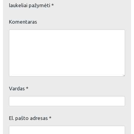
laukeliai pažymėti
*
Komentaras
eškoti:
Vardas
*
El. pašto adresas
*