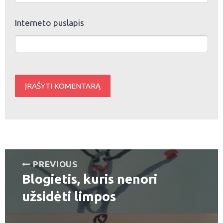
Interneto puslapis
Navigacija
PREVIOUS
Blogietis, kuris nenori
tarp
Previous
post:
užsidėti limpos
įrašų