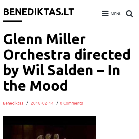
BENEDIKTAS.LT
MENU
Skip
Glenn Miller
to
Orchestra directed
content
by Wil Salden – In
the Mood
Benediktas
/
2018-02-14
/
0 Comments