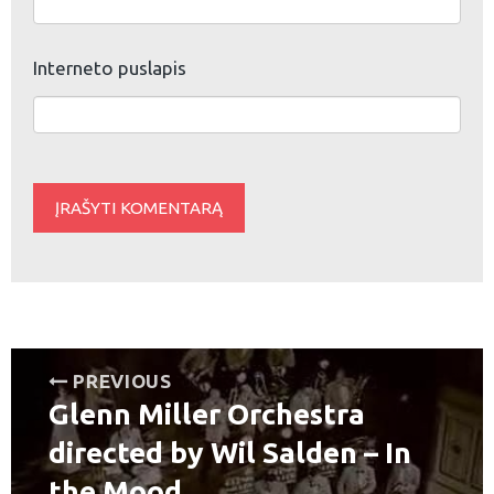
Interneto puslapis
Navigacija
PREVIOUS
Glenn Miller Orchestra
tarp
Previous
post:
directed by Wil Salden – In
įrašų
the Mood