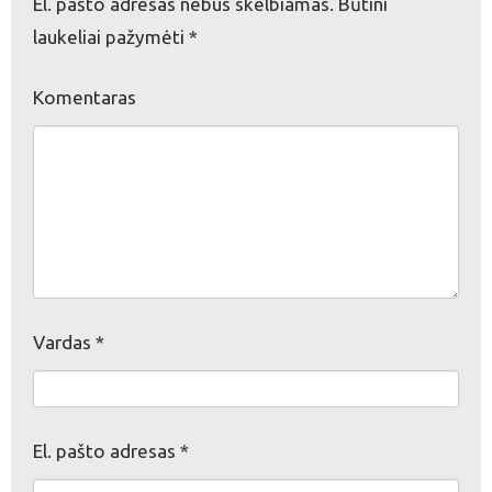
El. pašto adresas nebus skelbiamas.
Būtini
laukeliai pažymėti
*
eškoti:
Komentaras
Vardas
*
El. pašto adresas
*