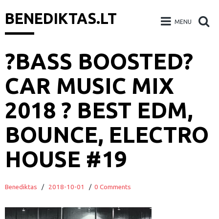
BENEDIKTAS.LT
MENU
Skip
?BASS BOOSTED?
to
CAR MUSIC MIX
content
2018 ? BEST EDM,
BOUNCE, ELECTRO
HOUSE #19
Benediktas
/
2018-10-01
/
0 Comments