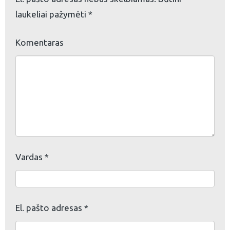
laukeliai pažymėti
*
eškoti:
Komentaras
Vardas
*
El. pašto adresas
*