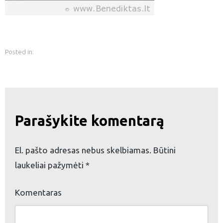
Posted in:
Parašykite komentarą
El. pašto adresas nebus skelbiamas.
Būtini
laukeliai pažymėti
*
Komentaras
eškoti: