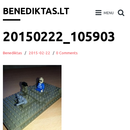
BENEDIKTAS.LT
MENU
Skip
20150222_105903
to
content
Benediktas
/
2015-02-22
/
0 Comments