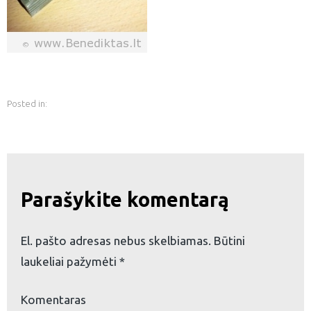
Posted in:
Parašykite komentarą
El. pašto adresas nebus skelbiamas.
Būtini
laukeliai pažymėti
*
eškoti:
Komentaras