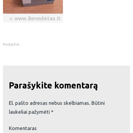
Posted in:
Parašykite komentarą
El. pašto adresas nebus skelbiamas.
Būtini
laukeliai pažymėti
*
eškoti:
Komentaras