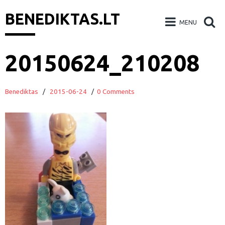
BENEDIKTAS.LT
MENU
Skip
20150624_210208
to
content
Benediktas
/
2015-06-24
/
0 Comments