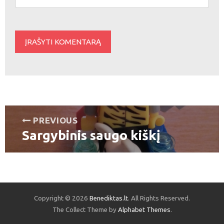
Navigacija
PREVIOUS
Sargybinis saugo kiškį
tarp
Previous
post:
įrašų
Copyright © 2026
Benediktas.lt
. All Rights Reserved.
The Collect Theme by
Alphabet Themes
.