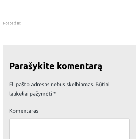
Posted in:
Parašykite komentarą
El. pašto adresas nebus skelbiamas.
Būtini
laukeliai pažymėti
*
Komentaras
eškoti: