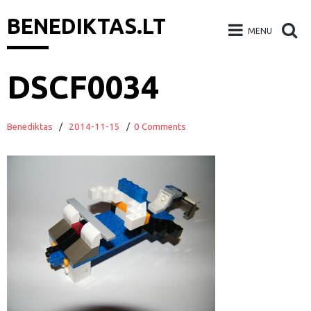
BENEDIKTAS.LT
MENU
Skip
DSCF0034
to
content
Benediktas
/
2014-11-15
/
0 Comments