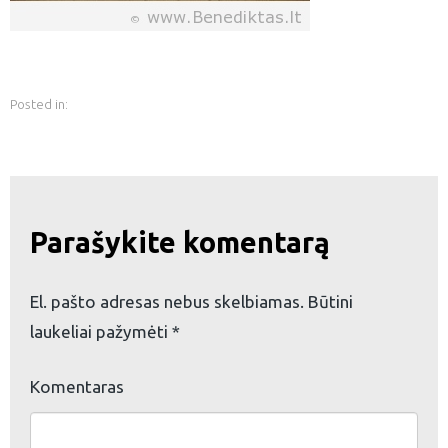
Posted in:
Parašykite komentarą
El. pašto adresas nebus skelbiamas.
Būtini
laukeliai pažymėti
*
eškoti:
Komentaras