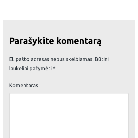
Parašykite komentarą
eškoti:
El. pašto adresas nebus skelbiamas.
Būtini
laukeliai pažymėti
*
Komentaras