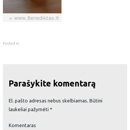
Posted in:
Parašykite komentarą
El. pašto adresas nebus skelbiamas.
Būtini
laukeliai pažymėti
*
eškoti:
Komentaras