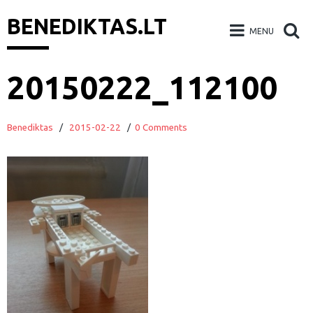
BENEDIKTAS.LT
MENU
Skip
20150222_112100
to
content
Benediktas
/
2015-02-22
/
0 Comments