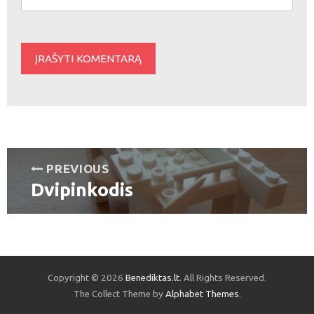
Navigacija
PREVIOUS
Dvipinkodis
tarp
Previous
post:
įrašų
Copyright © 2026
Benediktas.lt
. All Rights Reserved.
The Collect Theme by
Alphabet Themes
.