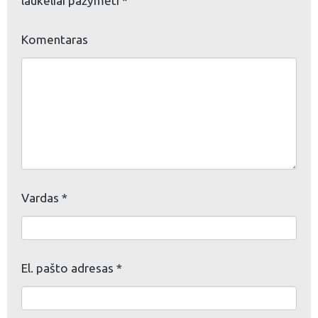
laukeliai pažymėti
*
eškoti:
Komentaras
Vardas
*
El. pašto adresas
*