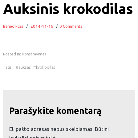
Auksinis krokodilas
Benediktas
/
2014-11-16
/
0 Comments
Posted in:
Konstravimas
Tags:
auksas
krokodilas
Parašykite komentarą
El. pašto adresas nebus skelbiamas.
Būtini