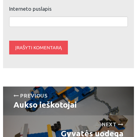
Interneto puslapis
Navigacija
PREVIOUS
Aukso ieškotojai
tarp
Previous
post:
įrašų
NEXT
Gyvatės uodega
Next