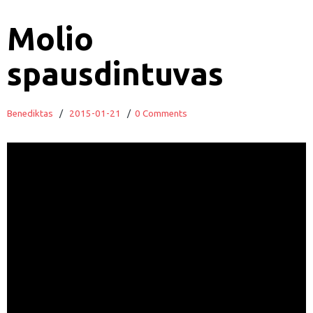
Molio
spausdintuvas
Benediktas
/
2015-01-21
/
0 Comments