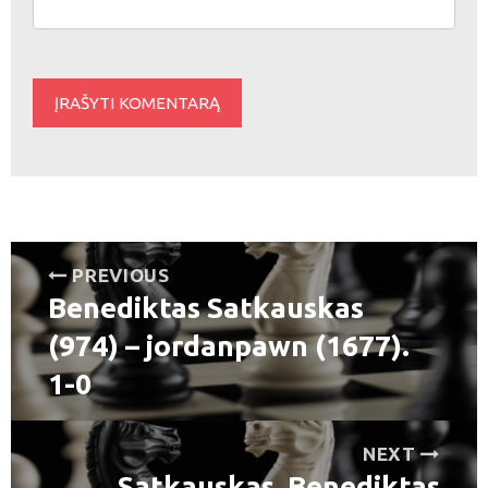
Navigacija
PREVIOUS
Benediktas Satkauskas
tarp
Previous
post:
(974) – jordanpawn (1677).
įrašų
1-0
NEXT
Satkauskas, Benediktas
Next