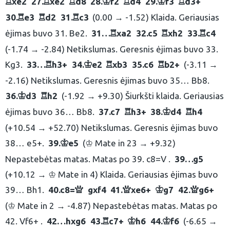
xe2
27.
xe2
d8
28.
f2
d4
29.
f3
d3+
R
R
R
K
R
K
R
30.
e3
d2
31.
c3
(0.00 → -1.52) Klaida. Geriausias
R
R
R
ėjimas buvo 31. Be2.
31…
xa2
32.
c5
xh2
33.
c4
R
R
R
(-1.74 → -2.84) Netikslumas. Geresnis ėjimas buvo 33.
Kg3.
33…
h3+
34.
e2
xb3
35.
c6
b2+
(-3.11 →
R
K
R
R
-2.16) Netikslumas. Geresnis ėjimas buvo 35… Bb8.
36.
d3
h2
(-1.92 → +9.30) Šiurkšti klaida. Geriausias
K
R
ėjimas buvo 36… Bb8.
37.
c7
h3+
38.
d4
h4
R
K
R
(+10.54 → +52.70) Netikslumas. Geresnis ėjimas buvo
38… e5+.
39.
e5
(♔ Mate in 23 → +9.32)
K
Nepastebėtas matas. Matas po 39. c8=V .
39…
g5
(+10.12 → ♔ Mate in 4) Klaida. Geriausias ėjimas buvo
39… Bh1.
40.
c8=
gxf4
41.
xe6+
g7
42.
g6+
Q
Q
K
Q
(♔ Mate in 2 → -4.87) Nepastebėtas matas. Matas po
42. Vf6+ .
42…
hxg6
43.
c7+
h6
44.
f6
(-6.65 →
R
K
K