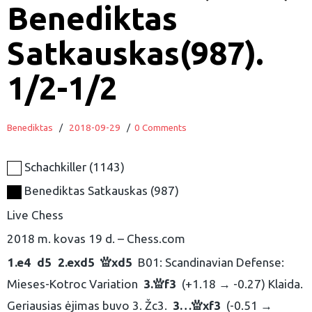
Benediktas
Satkauskas(987).
1/2-1/2
Benediktas
/
2018-09-29
/
0 Comments
Schachkiller
1143
Benediktas Satkauskas
987
Live Chess
2018 m. kovas 19 d.
Chess.com
1.
e4
d5
2.
exd5
xd5
B01: Scandinavian Defense:
Q
Mieses-Kotroc Variation
3.
f3
(+1.18 → -0.27) Klaida.
Q
Geriausias ėjimas buvo 3. Žc3.
3…
xf3
(-0.51 →
Q