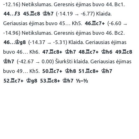
-12.16) Netikslumas. Geresnis ėjimas buvo 44. Bc1.
44…
f3
45.
c8
h7
(-14.19 → -6.77) Klaida.
R
K
Geriausias ėjimas buvo 45… Kh5.
46.
c7+
(-6.60 →
R
eškoti:
-14.96) Netikslumas. Geresnis ėjimas buvo 46. Bc2.
46…
g8
(-14.37 → -5.31) Klaida. Geriausias ėjimas
K
buvo 46… Kh6.
47.
c8+
h7
48.
c7+
h6
49.
c8
R
K
R
K
R
h7
(-42.67 → 0.00) Šiurkšti klaida. Geriausias ėjimas
K
buvo 49… Kh5.
50.
c7+
h8
51.
c8+
h7
R
K
R
K
52.
c7+
g8
53.
c8+
h7
½–½
R
K
R
K