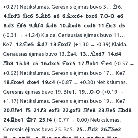
+0.27) Netikslumas. Geresnis ėjimas buvo 3… Žf6.
4.
xf3
c6
5.
b5
a6
6.
xc6+
bxc6
7.
O-O
e6
N
N
B
B
8.
d3
f6
9.
f4
d6
10.
xd6
cxd6
11.
c3
d5
N
B
B
B
N
(-0.31 → +1.24) Klaida. Geriausias ėjimas buvo 11…
Ke7.
12.
e5
d7
13.
xd7
(+1.30 → -0.39) Klaida.
N
B
N
Geriausias ėjimas buvo 13. Ža4.
13…
xd7
14.
d4
N
b8
15.
b3
c5
16.
dxc5
xc5
17.
ab1
e4
(-0.57 →
R
N
R
N
+0.62) Netikslumas. Geresnis ėjimas buvo 17… Ke7.
18.
xe4
dxe4
19.
c4
(+0.87 → +0.30) Netikslumas.
N
Geresnis ėjimas buvo 19. Bfe1.
19…
O-O
(+0.19 →
+1.17) Netikslumas. Geresnis ėjimas buvo 19… Ke7.
20.
fe1
f5
21.
f3
exf3
22.
gxf3
fe8
23.
e5
bd8
R
R
R
R
24.
be1
f7
25.
f4
(+0.77 → 0.00) Netikslumas.
R
K
Geresnis ėjimas buvo 25. Ba5.
25…
d2
26.
5e2
R
R