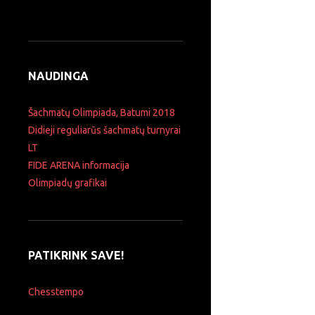
NAUDINGA
Šachmatų Olimpiada, Batumi 2018
Didieji reguliarūs šachmatų turnyrai
LT
FIDE ARENA informacija
Olimpiadų grafikai
PATIKRINK SAVE!
Chesstempo