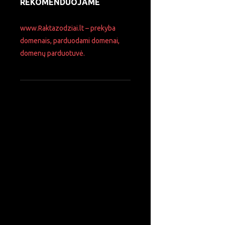
REKOMENDUOJAME
www.Raktazodziai.lt – prekyba
domenais, parduodami domenai,
domenų parduotuvė.