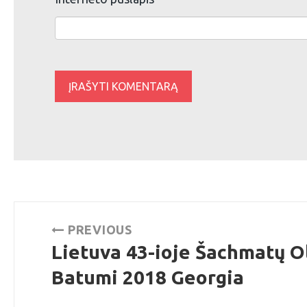
Navigacija
PREVIOUS
tarp
Lietuva 43-ioje Šachmatų O
Previous
post:
Batumi 2018 Georgia
įrašų