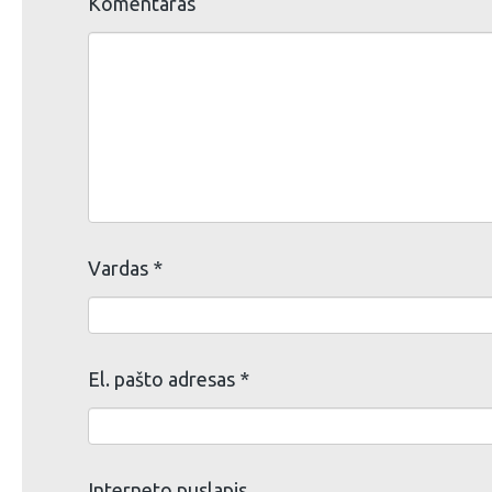
Komentaras
Vardas
*
El. pašto adresas
*
Interneto puslapis