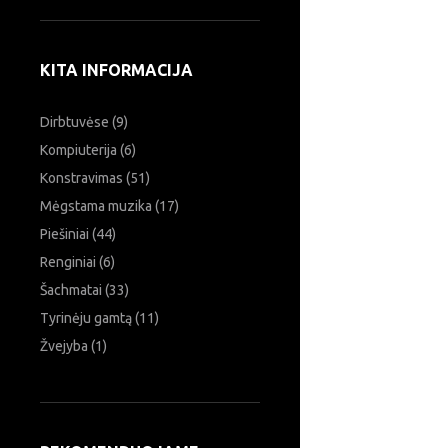
Ieškoti:
KITA INFORMACIJA
Dirbtuvėse
(9)
Kompiuterija
(6)
Konstravimas
(51)
Mėgstama muzika
(17)
Piešiniai
(44)
Renginiai
(6)
Šachmatai
(33)
Tyrinėju gamtą
(11)
Žvejyba
(1)