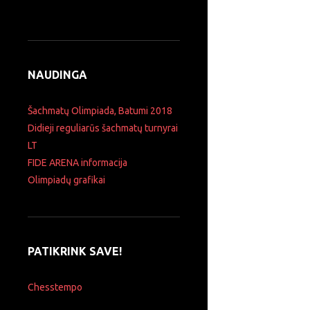
NAUDINGA
Šachmatų Olimpiada, Batumi 2018
Didieji reguliarūs šachmatų turnyrai
LT
FIDE ARENA informacija
Olimpiadų grafikai
PATIKRINK SAVE!
Chesstempo