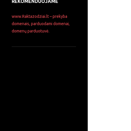
REKOMENDUOJAME
www.Raktazodziai.lt – prekyba
domenais, parduodami domenai,
domenų parduotuvė.