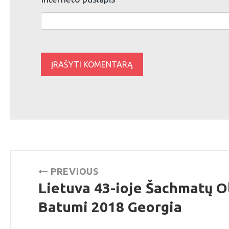
Navigacija
PREVIOUS
tarp
Lietuva 43-ioje Šachmatų O
Previous
post:
Batumi 2018 Georgia
įrašų