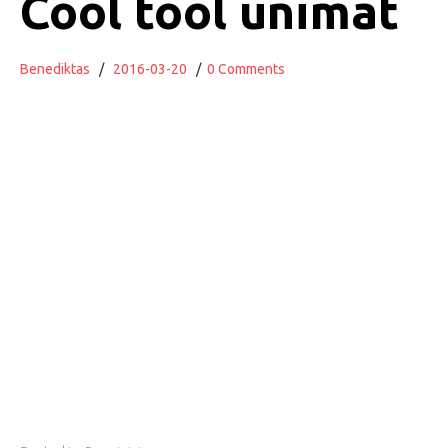
Cool tool unimat
Benediktas
/
2016-03-20
/
0 Comments