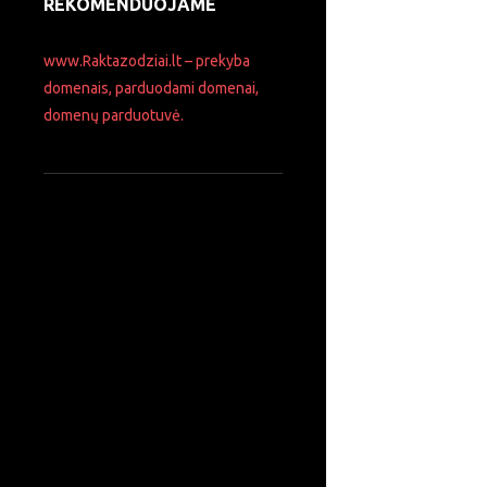
REKOMENDUOJAME
www.Raktazodziai.lt – prekyba
domenais, parduodami domenai,
domenų parduotuvė.