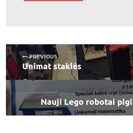
Navigacija
PREVIOUS
tarp
Unimat staklės
Previous
post:
įrašų
Nauji Lego robotai pigi
Next
post: