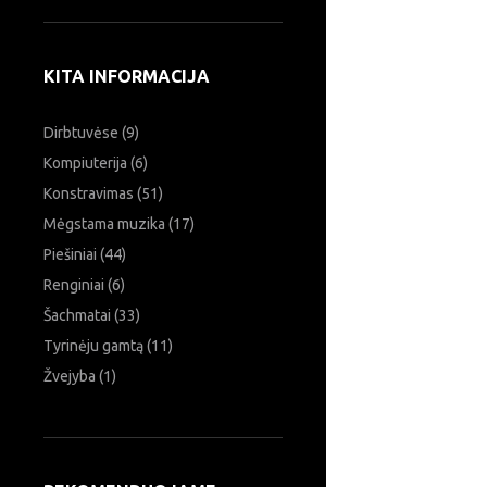
KITA INFORMACIJA
Dirbtuvėse
(9)
Kompiuterija
(6)
Konstravimas
(51)
Mėgstama muzika
(17)
Piešiniai
(44)
Renginiai
(6)
Šachmatai
(33)
Tyrinėju gamtą
(11)
Žvejyba
(1)
Ieškoti: