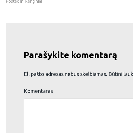
Posted in:
Renginiai
Parašykite komentarą
El. pašto adresas nebus skelbiamas.
Būtini lau
Komentaras