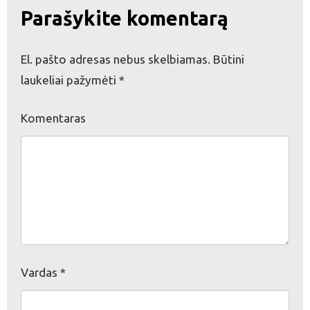
Parašykite komentarą
eškoti:
El. pašto adresas nebus skelbiamas.
Būtini
laukeliai pažymėti
*
Komentaras
Vardas
*