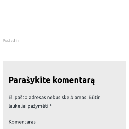
Posted in:
Parašykite komentarą
El. pašto adresas nebus skelbiamas.
Būtini
laukeliai pažymėti
*
eškoti:
Komentaras