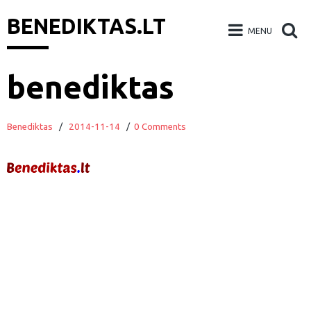
BENEDIKTAS.LT
MENU
Skip
benediktas
to
content
Benediktas
/
2014-11-14
/
0 Comments