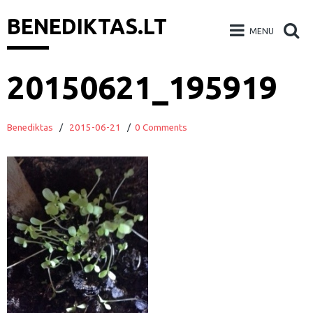
BENEDIKTAS.LT
MENU
Skip
20150621_195919
to
content
Benediktas
/
2015-06-21
/
0 Comments