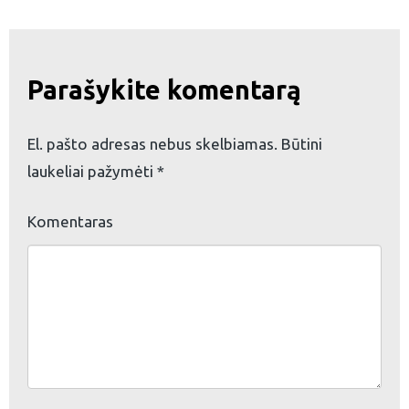
eškoti:
Parašykite komentarą
El. pašto adresas nebus skelbiamas.
Būtini
laukeliai pažymėti
*
Komentaras