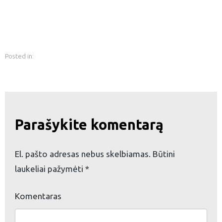
Posted in:
eškoti:
Parašykite komentarą
El. pašto adresas nebus skelbiamas.
Būtini
laukeliai pažymėti
*
Komentaras