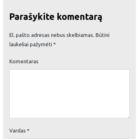
Parašykite komentarą
eškoti:
El. pašto adresas nebus skelbiamas.
Būtini
laukeliai pažymėti
*
Komentaras
Vardas
*