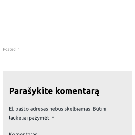
Posted in:
eškoti:
Parašykite komentarą
El. pašto adresas nebus skelbiamas.
Būtini
laukeliai pažymėti
*
Komentaras