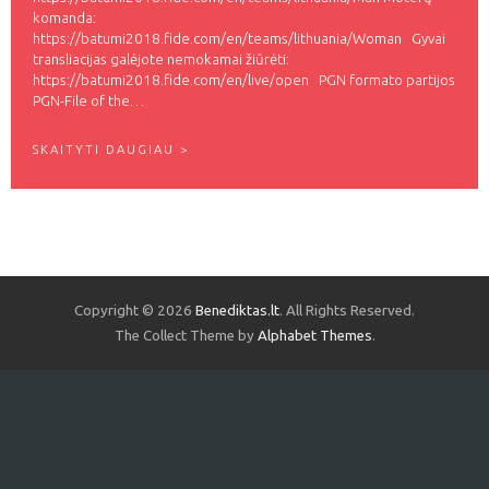
komanda:
https://batumi2018.fide.com/en/teams/lithuania/Woman Gyvai
transliacijas galėjote nemokamai žiūrėti:
https://batumi2018.fide.com/en/live/open PGN formato partijos
PGN-File of the…
L
SKAITYTI DAUGIAU >
I
E
T
U
V
A
4
3
Copyright © 2026
Benediktas.lt
. All Rights Reserved.
-
I
The Collect Theme by
Alphabet Themes
.
O
J
E
Š
A
C
H
M