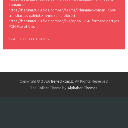
komanda:
https://batumi2018.fide.com/en/teams/lithuania/Woman Gyvai
transliacijas galėjote nemokamai žiūrėti:
https://batumi2018.fide.com/en/live/open PGN formato partijos
PGN-File of the…
L
SKAITYTI DAUGIAU >
I
E
T
U
V
A
4
3
Copyright © 2026
Benediktas.lt
. All Rights Reserved.
-
I
The Collect Theme by
Alphabet Themes
.
O
J
E
Š
A
C
H
M