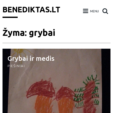
BENEDIKTAS.LT
MENU
Skip
Žyma: grybai
to
content
Grybai ir medis
PIEŠINIAI
eškoti: