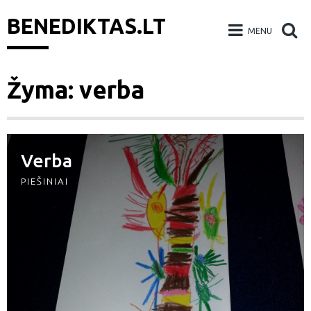
BENEDIKTAS.LT
MENU
Skip
Žyma: verba
to
content
Verba
PIEŠINIAI
eškoti: