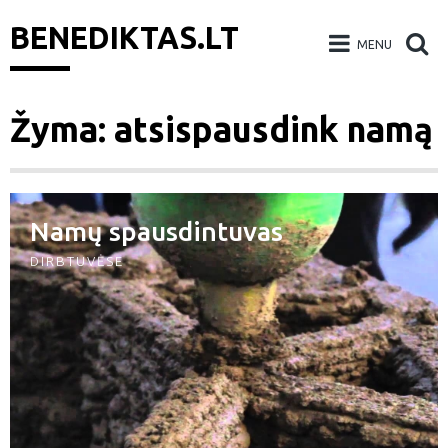
BENEDIKTAS.LT
MENU
Skip
Žyma: atsispausdink namą
to
content
Namų spausdintuvas
DIRBTUVĖSE
eškoti: