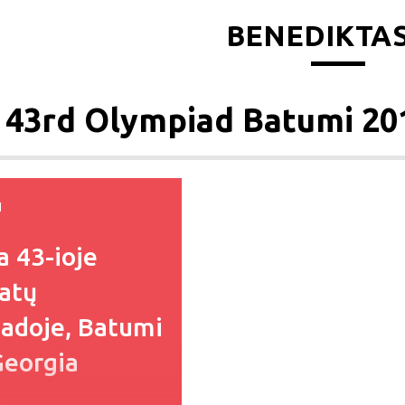
BENEDIKTAS
 43rd Olympiad Batumi 2
I
a 43-ioje
atų
adoje, Batumi
Georgia
s