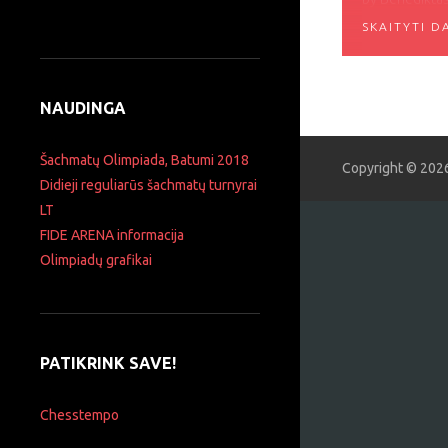
Ieškoti:
SKAITYTI D
Vyrų komanda
https://batum
uania/Man Mo
https://batum
NAUDINGA
uania/Woman G
nemokamai žiū
https://batum
Šachmatų Olimpiada, Batumi 2018
Copyright © 202
PGN formato 
Didieji reguliarūs šachmatų turnyrai
LT
FIDE ARENA informacija
Olimpiadų grafikai
PATIKRINK SAVE!
Chesstempo